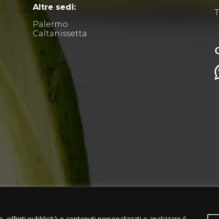
Altre sedi:
T
Palermo
Caltanissetta
 offrirti pubblicità o contenuti personalizzati e analizzare il