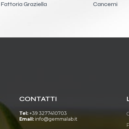
Fattoria Graziella
Cancemi
CONTATTI
Tel:
+39 3277410703
C
Email:
info@gemmalab.it
P