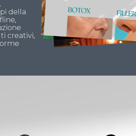
.
pi della
line,
azione
i creativi,
aforme