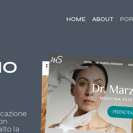
HOME
ABOUT
POR
IO
cazione
con
alto la