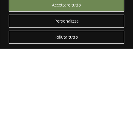
GET IN TOUCH
Accettare tutto


Personalizza
Rifiuta tutto