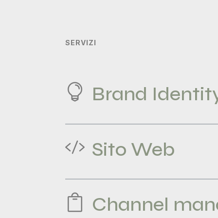
SERVIZI

Brand Identit

Sito Web

Channel man