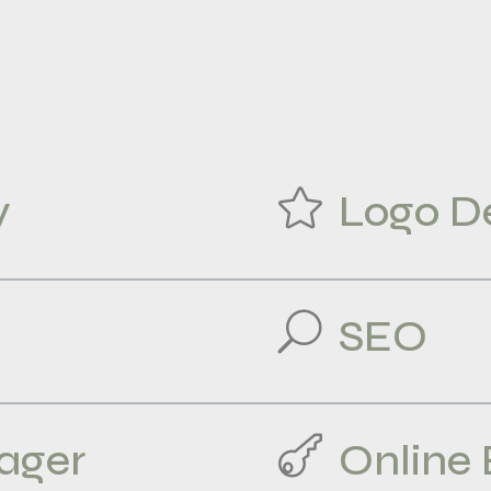

y
Logo D
U
SEO

ager
Online