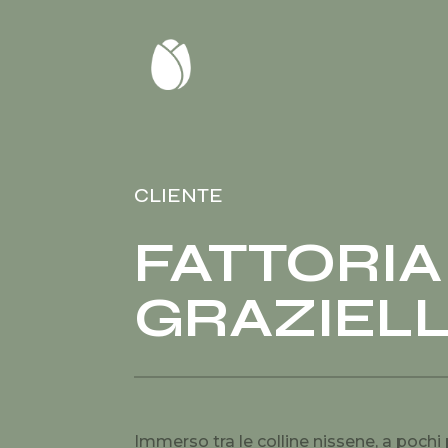
CLIENTE
FATTORIA
GRAZIEL
Immerso tra le colline nissene, a poch