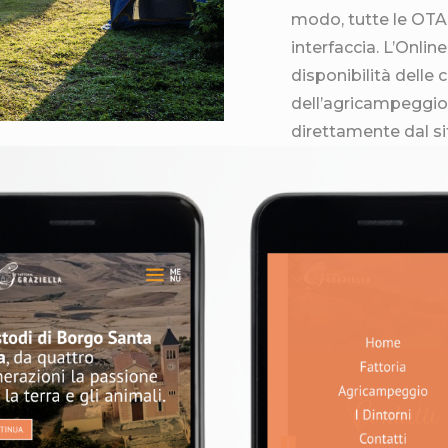
modo, tutte le OTA 
interfaccia. L’Onli
disponibilità delle
dell’agricampeggio 
direttamente dal si