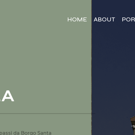
HOME
ABOUT
POR
LA
i passi da Borgo Santa